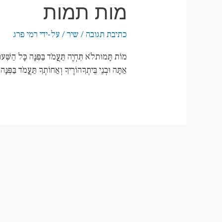
מות תמות
כתיבת תגובה
/
שיר
/ על-ידי
רמי פרג
מוֹת תָּמוּתלֹא תִּחְיֶה תַּעֲמֹד בַּפִּנָּה כָּל הַשִּׁע
אַתָּה וּבְנֵי בֵּיתְךָהוֹרֶיךָ וְאַחוֹתְךָ תַּעֲמֹד בַּפִּנָּה