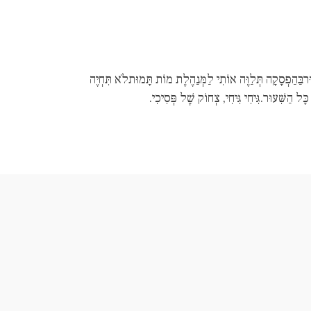
וּרבַּהַפְסָקָה תְּלַוֶּה אוֹתִי לַמְּנַהֶלֶת מוֹת תָּמוּתלֹא תִּחְיֶה
 כָּל הַשִּׁעוּר.גִּיחִי גִּיחִי, צְחוֹק שֶׁל פְּסִיכִי.