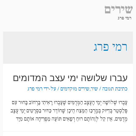
שירים
רמי פרג
רמי פרג
עברו שלושה ימי עצב המדומים
כתיבת תגובה
/
שיר
,
שירים מוקדמים
/ על-ידי
רמי פרג
עָבְרוּ שְׁלוֹשָׁה יְמֵי הָעֶצֶב הַמְּדֻמִּים שֶׁעָבְרוּ רָאִיתִי בָּרְחוֹב בָּחוּר עִם
פְּלַסְטֵר בְּדִיּוּק בְּמֶרְכַּז הַמֵּצַח הֵיכָן שֶׁחוֹדֵר כַּדּוּר בַּסְּרָטִים יְמֵי עֶצֶב
מְדֻמִּים, אֵין קַל לְּזַהוֹתָם רוּחַ רְפָאִים תּוֹעָה מַפְרִיחָה אוֹתָם מִיָּד