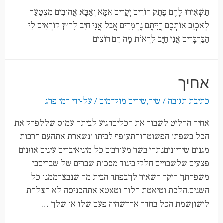
תַּשְׁאִירוּ לָהֶם פֶּתֶק הוֹרִים יְקָרִים אִמָּא וְאַבָּא אֲהוּבִים מִצְטַעֵר
לְאַכְזֵב אוֹתְכֶם הֲיִיתֶם נֶחְמָדִים אֲבָל אֲנִי חַיָּב לָרוּץ קוֹרְאִים לִי
הַבַּרְבָּרִים אֲנִי חַיָּב לִרְאוֹת מָה הֵם רוֹצִים
אחיך
כתיבת תגובה
/
שיר
,
שירים מוקדמים
/ על-ידי
רמי פרג
אחיך החליט לשבור את הכליםהגיע לביתך עמוס שללפרק את
הכל בשפתו הפשוטהוהתעופף לביתו ונשארת אתהעם חרבות
מגנים שיריוניםנתחי בשר מעורבים כל מיניאיברים עינים אוזנים
פצעים שלשבויים חלקי ביגוד מסכות שברים של שבריםבן
משפחתך היקר השאיר לךבפתח הבית מה שנבצרממנו כל
השנים.הלכת וטיאטת הלוך וטאטא אתהכניסה לא הצלחת
לישוןשמת הכל בחדר אחדשהיה פעם שלו או שלך …