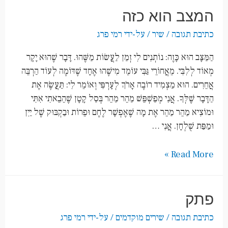
המצב הוא כזה
כתיבת תגובה
/
שיר
/ על-ידי
רמי פרג
הַמַּצָּב הוּא כָּזֶה: נוֹתְנִים לִי זְמַן לַעֲשׂוֹת מַשֶּׁהוּ. דָּבָר שֶׁהוּא יָקָר
מְאוֹד לְלִבִּי. מֵאֲחוֹרֵי גַּבִּי עוֹמֵד מִישֶׁהוּ אֶחָד שֶׁדּוֹמֶה לְעוֹד הַרְבֵּה
אֲחֵרִים. הוּא מַצְמִיד רוֹבֶה אָרֹךְ לְעָרְפִּי וְאוֹמֵר לִי: תַּעֲשֶׂה אֶת
הַדָּבָר שֶׁלְּךָ. אֲנִי מְפַשְׁפֵּשׁ מַהֵר מַהֵר בְּסַל קָטָן שֶׁהֵבֵאתִי אִתִּי
וּמוֹצִיא מַהֵר מַהֵר אֶת מָה שֶׁאֶפְשָׁר לֶחֶם וּפֵרוֹת וּבַקְבּוּק שֶׁל יַיִן
וּמַפַּת שֻׁלְחָן. אֲנִי …
Read More »
פתק
כתיבת תגובה
/
שירים מוקדמים
/ על-ידי
רמי פרג