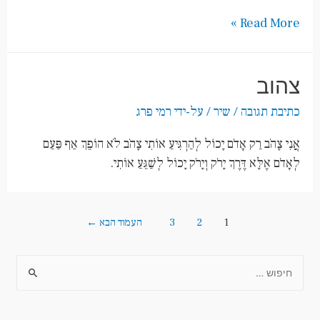
Read More »
צהוב
כתיבת תגובה
/
שיר
/ על-ידי
רמי פרג
אֲנִי צָהֹב רַק אָדֹם יָכוֹל לְהַרְגִּיעַ אוֹתִי צָהֹב לֹא הוֹפֵךְ אַף פַּעַם
לְאָדֹם אֶלָּא דֶּרֶךְ יָרֹק וְיָרֹק יָכוֹל לְשַׁגֵּעַ אוֹתִי.
1
2
3
העמוד הבא
←