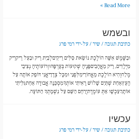
Read More »
ובשמש
כתיבת תגובה
/
שיר
/ על-ידי
רמי פרג
וּבַשֶּׁמֶשׁ אִשָּׁה הוֹלֶכֶת נוֹשֵׂאת סַלִּים רֵיקִיםלְבַיִת רֵיק וּבַעַל רֵיקרֵיק
מִיְּלָדִים, רֵיק מֵאֲהָבִיםפָּנֶיהָ שְׁקוּעוֹת בְּעָרְפָּהּוּזְרוֹעוֹתֶיהָ נְצִיבֵי
מֶלַחוְהִיא הוֹלֶכֶת מֵאֲחוֹרַימִלִּפְנַי וּמִכָּל צְדָדַיאֲנִי דּוֹפֵק אוֹתָהּ עַל
הָעֵץאַחַת שְׁתַּיִם שָׁלוֹשׁ רָאִיתִי אוֹתְךָמִסְכֵּנָה אֲבוּדָה אַחַתגִּלִּיתִי
אוֹתָךְעַכְשָׁו אַתְּ עוֹמֶדֶתיְרַחֵם הַשֵּׁם עַל נִשְׁמָתְךָ הַתּוֹעָה.
עכשיו
כתיבת תגובה
/
שיר
/ על-ידי
רמי פרג