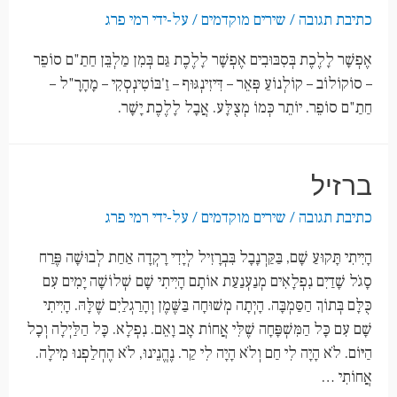
כתיבת תגובה
/
שירים מוקדמים
/ על-ידי
רמי פרג
אֶפְשָׁר לָלֶכֶת בְּסִבּוּבִים אֶפְשָׁר לָלֶכֶת גַּם בְּמִן מַלְבֵּן חַתַ"ם סוֹפֵר
– סוֹקוֹלוֹב – קוֹלְנוֹעַ פְּאֵר – דִּיזִינְגּוּף – זַ'בּוֹטִינְסְקִי – מָהָרָ"ל –
חַתַ"ם סוֹפֵר. יוֹתֵר כְּמוֹ מְצֻלָּע. אֲבָל לָלֶכֶת יָשָׁר.
ברזיל
כתיבת תגובה
/
שירים מוקדמים
/ על-ידי
רמי פרג
הָיִיתִי תָּקוּעַ שָׁם, בַּקַּרְנָבָל בִּבְרָזִיל לְיָדִי רָקְדָה אַחַת לְבוּשָׁה פֶּרַח
סָגֹל שָׁדַיִם נִפְלָאִים מְנַעְנַעַת אוֹתָם הָיִיתִי שָׁם שְׁלוֹשָׁה יָמִים עִם
כֻּלָּם בְּתוֹךְ הַסַּמְבָּה. הָיְתָה מְשׁוּחָה בַּשֶּׁמֶן וְהָרַגְלַיִם שֶׁלָּהּ. הָיִיתִי
שָׁם עִם כָּל הַמִּשְׁפָּחָה שֶׁלִּי אֲחוֹת אָב וָאֵם. נִפְלָא. כָּל הַלַּיְלָה וְכָל
הַיּוֹם. לֹא הָיָה לִי חַם וְלֹא הָיָה לִי קַר. נֶהֱנֵינוּ, לֹא הֶחְלַפְנוּ מִילָה.
אֲחוֹתִי …