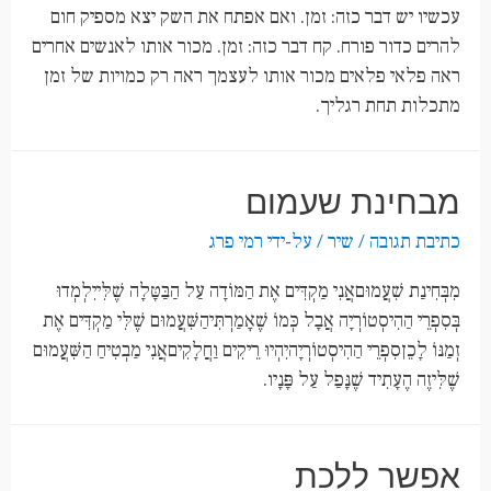
עכשיו יש דבר כזה: זמן. ואם אפתח את השק יצא מספיק חום
להרים כדור פורח. קח דבר כזה: זמן. מכור אותו לאנשים אחרים
ראה פלאי פלאים מכור אותו לעצמך ראה רק כמויות של זמן
מתכלות תחת רגליך.
מבחינת שעמום
כתיבת תגובה
/
שיר
/ על-ידי
רמי פרג
מִבְּחִינַת שִׁעֲמוּםאֲנִי מַקְדִּים אֶת הַמּוֹדָה עַל הַבַּטָּלָה שֶׁלִּייִלְמְדוּ
בְּסִפְרֵי הַהִיסְטוֹרְיָה אֲבָל כְּמוֹ שֶׁאָמַרְתִּיהַשִּׁעֲמוּם שֶׁלִּי מַקְדִּים אֶת
זְמַנּוֹ לָכֵןסִפְרֵי הַהִיסְטוֹרְיָהיִהְיוּ רֵיקִים וַחֲלָקִיםאֲנִי מַבְטִיחַ הַשִּׁעֲמוּם
שֶׁלִּיזֶה הֶעָתִיד שֶׁנָּפַל עַל פָּנָיו.
אפשר ללכת