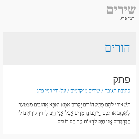
שירים
רמי פרג
הורים
פתק
כתיבת תגובה
/
שירים מוקדמים
/ על-ידי
רמי פרג
תַּשְׁאִירוּ לָהֶם פֶּתֶק הוֹרִים יְקָרִים אִמָּא וְאַבָּא אֲהוּבִים מִצְטַעֵר
לְאַכְזֵב אוֹתְכֶם הֲיִיתֶם נֶחְמָדִים אֲבָל אֲנִי חַיָּב לָרוּץ קוֹרְאִים לִי
הַבַּרְבָּרִים אֲנִי חַיָּב לִרְאוֹת מָה הֵם רוֹצִים