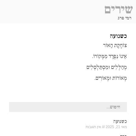
שירים
רמי פרג
כשנועה
צוֹחֶקֶת הָאוֹר
אֵינוֹ נִפְרָד מִמְּקוֹרוֹ.
מְהַלְּלִים וּמִסְתַּלְסְלִים
מְאוֹרוֹת וּמְאוֹרִים.
כשנועה
מאי 21, 2025
אין תגובות