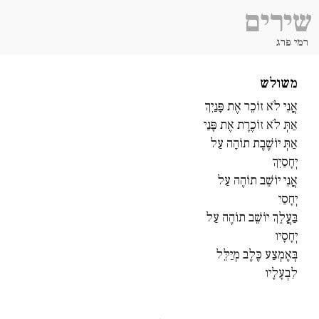
שירים
רמי פרג
משולש
אֲנִי לֹא זוֹכֵר אֶת פָּנַיִךְ
אַתְּ לֹא זוֹכֶרֶת אֶת פָּנַי
אַתְּ יוֹשֶׁבֶת תוֹהָה עַל
יְחָסַיִךְ
אֲנִי יוֹשֵׁב תוֹהֶה עַל
יְחָסַי
בַּעֲלֵךְ יוֹשֵׁב תוֹהֶה עַל
יְחָסָיו
בְּאֶמְצַע כֶּלֶב מְיַלֵּל
לִבְעָלָיו