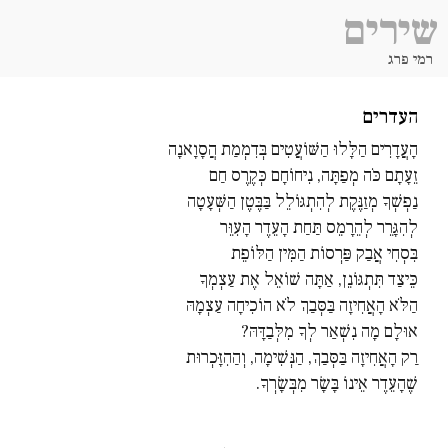
שירים
רמי פרג
העדרים
הָעֲדָרִים הַלָּלוּ הַשּׁוֹעֲטִים בְּדִמְמַת הֲסָוָאנָה
זֵעָתָם כֹּה מְפַתָּה, נִיחוֹחָם כְּקֶרֶס חַם
נַפְשְׁךָ מְזַנֶּקֶת לְהִתְגּוֹלֵל בַּבֶּטֶן הַשְּׁעָטָה
לְהִגָּרֵר לְהֵרָמֵס תַּחַת הָעֵדֶר הָעִוֵּר
בִּסְחִי אֲבַק פַּרְסוֹת הַמִּין הַלּוֹפֵת
כֵּיצַד תִּתְגּוֹנֵן, אַתָּה שׁוֹאֵל אֶת עַצְמְךָ
הַלֹּא הָאֲחִיזָה בַּסְּבַךְ לֹא הוֹכִיחָה עַצְמָהּ
אוּלָם מָה נִשְׁאַר לְךָ מִלְּבַדָּהּ?
רַק הָאֲחִיזָה בַּסְּבַךְ, הַנְּשִׁימָה, וְהַהִזָּכְרוּת
שֶׁהָעֵדֶר אֵינוֹ בָּשָׂר מִבְּשָׂרְךָ.