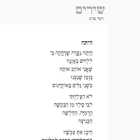
שירים
רמי פרג
היתה
הָיְתָה נַעֲרָה שֶׁדָּחֲקָה בִּי
לִלְחֹשׁ בְּאָזְנָהּ
שֶׁאֲנִי אוֹהֵב אוֹתָהּ
בִּזְמַן שֶׁנַּעְנוּ
כִּשְׁנֵי גַּלִּים בָּאוֹקְיָינוֹס
לֹא הִצְלַחְתִּי
לִבִּי סָלַד מִן הַבַּקָּשָׁה
הָרְמִיָּה, הַחֻלְשָׁה
הַכְּנִיעָה
הֵיכָן אַתְּ עַכְשָׁיו