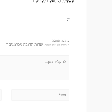
כְּשֶׁסְּלִידָתִי הָפְכָה לִכְלִימָה
זוג
כתיבת תגובה
שדות החובה מסומנים
*
האימייל לא יוצג באתר.