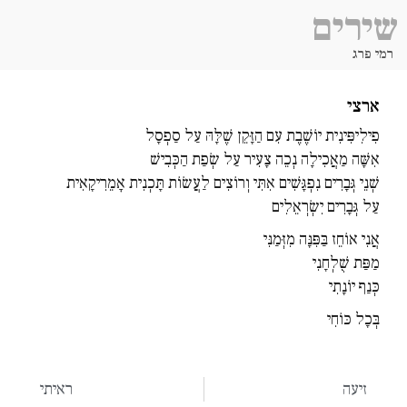
שירים
רמי פרג
ארצי
פִילִיפִּינִית יוֹשֶׁבֶת עִם הַזָּקֵן שֶׁלָּהּ עַל סַפְסָל
אִשָּׁה מַאֲכִילָה נְכֵה צָעִיר עַל שְׂפַת הַכְּבִישׁ
שְׁנֵי גְּבָרִים נִפְגָּשִׁים אִתִּי וְרוֹצִים לַעֲשׂוֹת תָּכְנִית אָמֵרִיקָאִית
עַל גְּבָרִים יִשְׂרְאֵלִים
אֲנִי אוֹחֵז בַּפִּנָּה מִזְּמַנִּי
מַפַּת שֻׁלְחָנִי
כְּנַף יוֹנָתִי
בְּכָל כּוֹחִי
זיעה
ראיתי