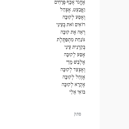
אֶחֱגֹר אֻכָּף פְּרָחִים
וַאֲבַעֵט, אֶצְהַל
וְאֶסַּע לְקוּבָּה
רוֹאִים זֹאת בְּעֵינִי
רְאֵה אֶת קוּבָּה
גּוֹנַחַת מִתְפַּתֶּלֶת
בְּקַרְנִית עֵינִי
אֶסַּע לְקוּבָּה
אֶלְבַּשׁ מָדַי
וְאֶצְעַד לְקוּבָּה
אֶזְחַל לְקוּבָּה
אֶקְרָא לְקוּבָּה
בּוֹאִי אֵלַי
פתק