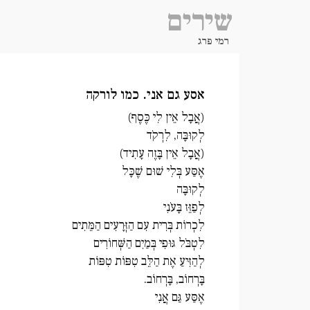
שירים
רמי פרג
אסע גם אני. כמו לורקה
(אֲבָל אֵין לִי כֶּסֶף)
לְקוּבָּה, לִרְקֹד
(אֲבָל אֵין בָּזֶה עָתִיד)
אֶסַּע בְּלִי שׁוּם שֶׁכָּל
לְקוּבָּה
לְפַזֵּז בָּעֹנִי
לִכְרוֹת בְּרִית עִם הַזְּרָעִים הַמֵּתִים
לִטְבֹּל גּוּפִי בְּמַיִם הַשְּׁחוֹרִים
לְהַזִּיעַ אֶת הַלֵּב טִפּוֹת טִפּוֹת
בָּרְחוֹב, בָּרְחוֹב.
אֶסַּע גַּם אֲנִי